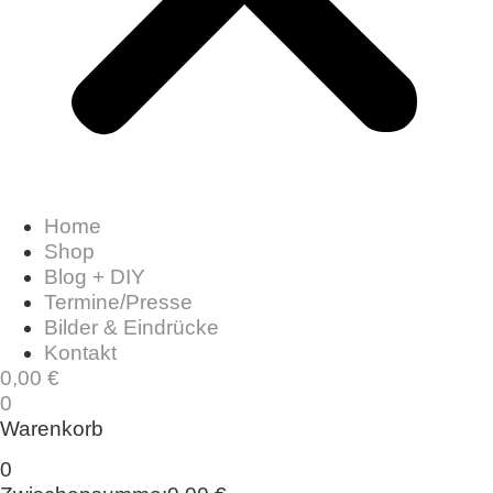
Home
Shop
Blog + DIY
Termine/Presse
Bilder & Eindrücke
Kontakt
0,00
€
0
Warenkorb
0