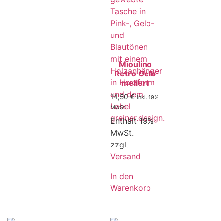
Mioulino
Retro Gelb
meliert
14,50
€
inkl. 19%
MwSt.
Enthält 19%
MwSt.
zzgl.
Versand
In den
Warenkorb