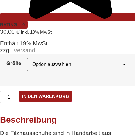
RATING: 0
30,00
€
inkl. 19% MwSt.
Enthält 19% MwSt.
zzgl.
Versand
Größe
Filzschuh
IN DEN WARENKORB
Lila
Menge
Beschreibung
Die Filzhausschuhe sind in Handarbeit aus