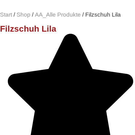
Start
/
Shop
/
AA_Alle Produkte
/ Filzschuh Lila
Filzschuh Lila