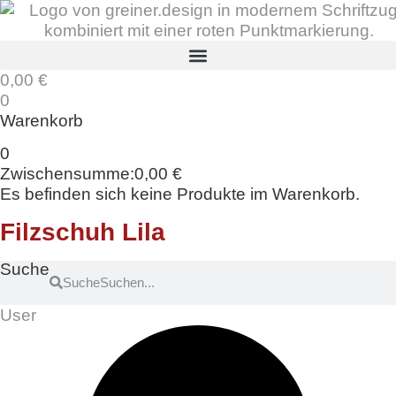
Zum
Inhalt
springen
0,00
€
0
Warenkorb
0
Zwischensumme:
0,00
€
Es befinden sich keine Produkte im Warenkorb.
Filzschuh Lila
Suche
Suche
User