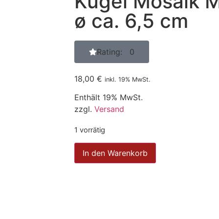
Kugel Mosaik 
ø ca. 6,5 cm
Rating: 0
18,00
€
inkl. 19% MwSt.
Enthält 19% MwSt.
zzgl.
Versand
1 vorrätig
In den Warenkorb