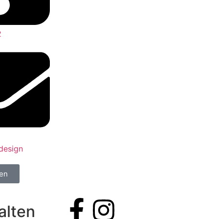
2
design
fen
alten