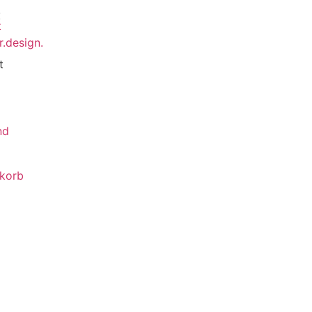
€
t
nd
korb