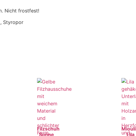
 Nicht frostfest!
, Styropor
Filzschuh
Mioul
Sonne
Lila