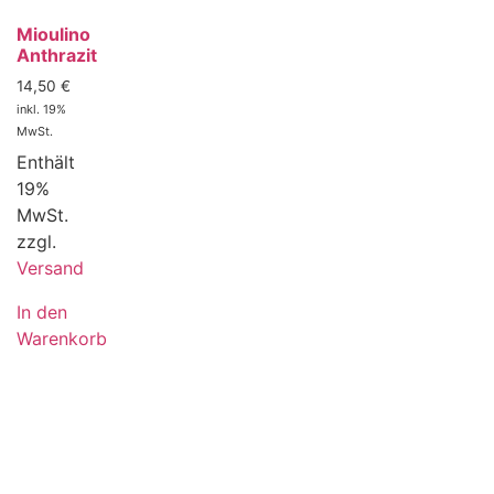
Mioulino
Anthrazit
14,50
€
inkl. 19%
MwSt.
Enthält
19%
MwSt.
zzgl.
Versand
In den
Warenkorb