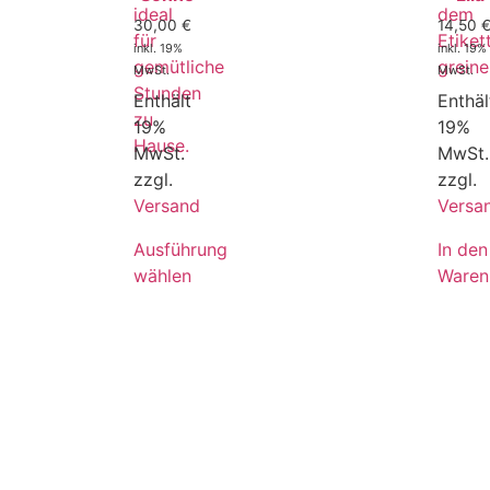
30,00
€
14,50
inkl. 19%
inkl. 19%
MwSt.
MwSt.
Enthält
Enthäl
19%
19%
MwSt.
MwSt.
zzgl.
zzgl.
Versand
Versa
Ausführung
In den
wählen
Waren