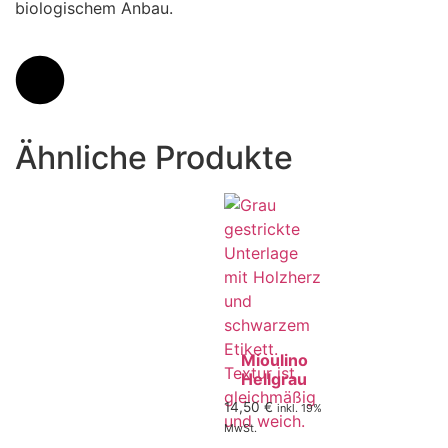
biologischem Anbau.
Ähnliche Produkte
Mioulino
Hellgrau
14,50
€
inkl. 19%
MwSt.