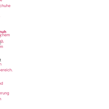
chuh
d
€
t
nd
hrung
n