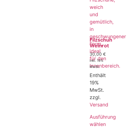
Filzschuh
Weinrot
30,00
€
inkl. 19%
MwSt.
Enthält
19%
MwSt.
zzgl.
Versand
Ausführung
wählen