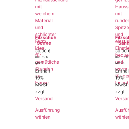
Filzschuh
Filzs
Sonne
San
30,00
€
30,00
inkl. 19%
inkl. 19%
MwSt.
MwSt.
Enthält
Enthäl
19%
19%
MwSt.
MwSt.
zzgl.
zzgl.
Versand
Versa
Ausführung
Ausfü
wählen
wähle