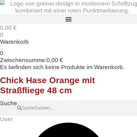
Zum
Inhalt
springen
0,00
€
0
Warenkorb
0
Zwischensumme:
0,00
€
Es befinden sich keine Produkte im Warenkorb.
Chick Hase Orange mit
Straßfliege 48 cm
Suche
Suche
User