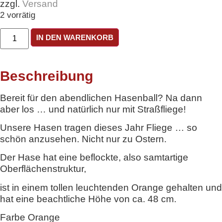
zzgl.
Versand
2 vorrätig
Chick
IN DEN WARENKORB
Hase
Orange
mit
Straßfliege
Beschreibung
48
cm
Bereit für den abendlichen Hasenball? Na dann
Menge
aber los … und natürlich nur mit Straßfliege!
Unsere Hasen tragen dieses Jahr Fliege … so
schön anzusehen. Nicht nur zu Ostern.
Der Hase hat eine beflockte, also samtartige
Oberflächenstruktur,
ist in einem tollen leuchtenden Orange gehalten und
hat eine beachtliche Höhe von ca. 48 cm.
Farbe Orange