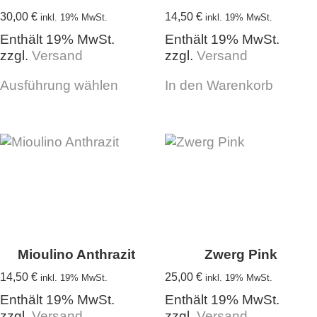
30,00
€
14,50
€
inkl. 19% MwSt.
inkl. 19% MwSt.
Enthält 19% MwSt.
Enthält 19% MwSt.
zzgl.
Versand
zzgl.
Versand
Dieses
Ausführung wählen
In den Warenkorb
Produkt
weist
mehrere
Varianten
auf.
Die
Optionen
können
auf
der
Produktseite
Mioulino Anthrazit
Zwerg Pink
gewählt
14,50
€
25,00
€
inkl. 19% MwSt.
inkl. 19% MwSt.
werden
Enthält 19% MwSt.
Enthält 19% MwSt.
zzgl.
Versand
zzgl.
Versand