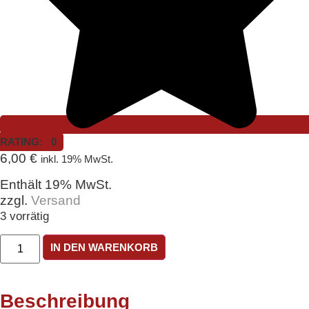
RATING: 0
6,00
€
inkl. 19% MwSt.
Enthält 19% MwSt.
zzgl.
Versand
3 vorrätig
Glasmarkierer
IN DEN WARENKORB
Design
Seestern
Menge
Beschreibung