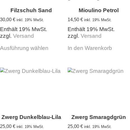
Filzschuh Sand
Mioulino Petrol
30,00
€
14,50
€
inkl. 19% MwSt.
inkl. 19% MwSt.
Enthält 19% MwSt.
Enthält 19% MwSt.
zzgl.
Versand
zzgl.
Versand
Dieses
Ausführung wählen
In den Warenkorb
Produkt
weist
mehrere
Varianten
auf.
Die
Optionen
können
auf
der
Produktseite
Zwerg Dunkelblau-Lila
Zwerg Smaragdgrün
gewählt
25,00
€
25,00
€
inkl. 19% MwSt.
inkl. 19% MwSt.
werden