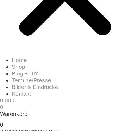
Home
Shop
Blog + DIY
Termine/Presse
Bilder & Eindrücke
Kontakt
0,00
€
0
Warenkorb
0