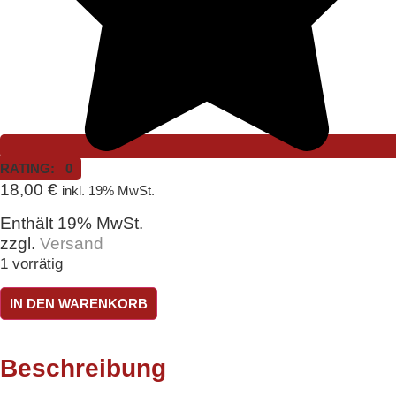
RATING: 0
18,00
€
inkl. 19% MwSt.
Enthält 19% MwSt.
zzgl.
Versand
1 vorrätig
Kugel
IN DEN WARENKORB
Mosaik
Altrosaø
ca.
7,5
Beschreibung
cm
Menge