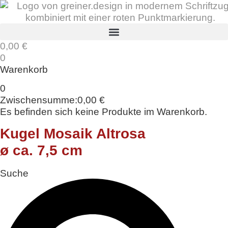
Zum
Inhalt
springen
0,00
€
0
Warenkorb
0
Zwischensumme:
0,00
€
Es befinden sich keine Produkte im Warenkorb.
Kugel Mosaik Altrosa
ø ca. 7,5 cm
Suche