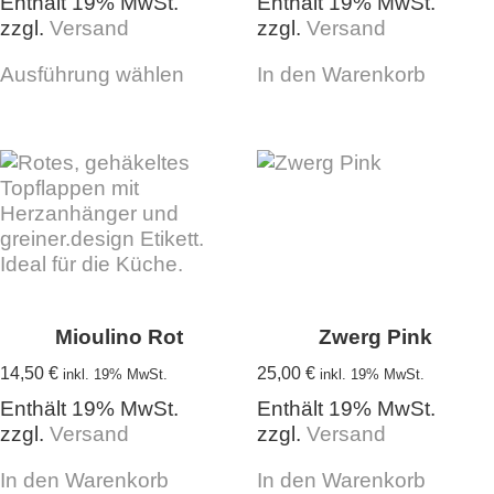
Enthält 19% MwSt.
Enthält 19% MwSt.
zzgl.
Versand
zzgl.
Versand
Dieses
Ausführung wählen
In den Warenkorb
Produkt
weist
mehrere
Varianten
auf.
Die
Optionen
können
auf
der
Produktseite
Mioulino Rot
Zwerg Pink
gewählt
14,50
€
25,00
€
inkl. 19% MwSt.
inkl. 19% MwSt.
werden
Enthält 19% MwSt.
Enthält 19% MwSt.
zzgl.
Versand
zzgl.
Versand
In den Warenkorb
In den Warenkorb