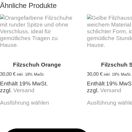
Ähnliche Produkte
Filzschuh Orange
Filzschuh 
30,00
€
30,00
€
inkl. 19% MwSt.
inkl. 19% MwSt.
Enthält 19% MwSt.
Enthält 19% MwSt
zzgl.
Versand
zzgl.
Versand
Dieses
Ausführung wählen
Ausführung wähl
Produkt
weist
mehrere
Varianten
auf.