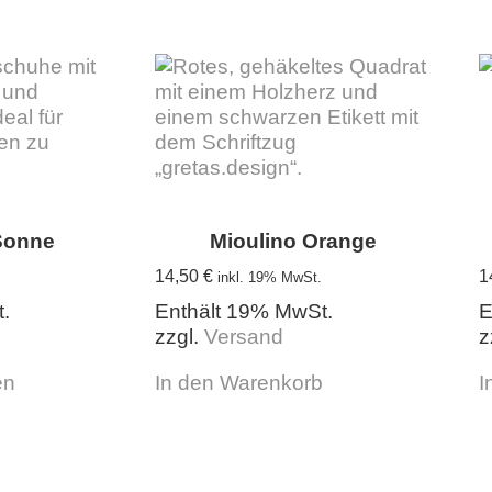
Sonne
Mioulino Orange
14,50
€
1
inkl. 19% MwSt.
.
Enthält 19% MwSt.
E
zzgl.
Versand
z
Dieses
en
In den Warenkorb
I
Produkt
weist
mehrere
Varianten
auf.