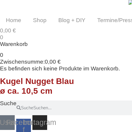
Zum
Inhalt
springen
Home
Shop
Blog + DIY
Termine/Pres
0,00
€
0
Warenkorb
0
Zwischensumme:
0,00
€
Es befinden sich keine Produkte im Warenkorb.
Kugel Nugget Blau
ø ca. 10,5 cm
Suche
Suche
User
Facebook-
Instagram
f