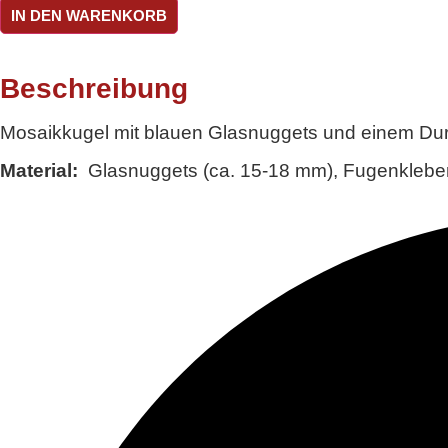
Kugel
IN DEN WARENKORB
Nugget
Blau
ø
ca.
Beschreibung
10,5
cm
Mosaikkugel mit blauen Glasnuggets und einem Durc
Menge
Material:
Glasnuggets (ca. 15-18 mm), Fugenkleber