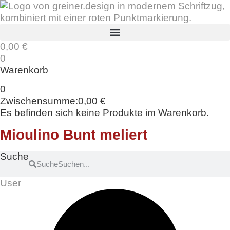
Zum
Inhalt
springen
0,00
€
0
Warenkorb
0
Zwischensumme:
0,00
€
Es befinden sich keine Produkte im Warenkorb.
Mioulino Bunt meliert
Suche
Suche
User