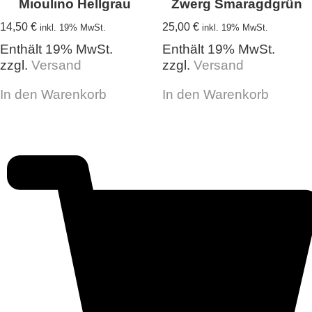
gewählt
Mioulino Hellgrau
Zwerg Smaragdgrün
werden
14,50
€
25,00
€
inkl. 19% MwSt.
inkl. 19% MwSt.
Enthält 19% MwSt.
Enthält 19% MwSt.
zzgl.
Versand
zzgl.
Versand
In den Warenkorb
In den Warenkorb