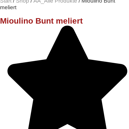
Start
/
Shop
/
AA_Alle Produkte
/ Mioulino Bunt
meliert
Mioulino Bunt meliert