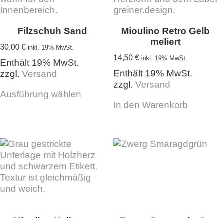
Filzschuh Sand
Mioulino Retro Gelb
meliert
30,00
€
inkl. 19% MwSt.
14,50
€
inkl. 19% MwSt.
Enthält 19% MwSt.
Enthält 19% MwSt.
zzgl.
Versand
Dieses
zzgl.
Versand
Ausführung wählen
Produkt
In den Warenkorb
weist
mehrere
Varianten
auf.
Die
Optionen
können
auf
der
Produktseite