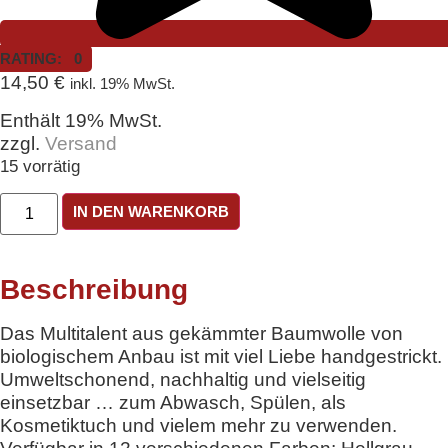
RATING: 0
14,50
€
inkl. 19% MwSt.
Enthält 19% MwSt.
zzgl.
Versand
15 vorrätig
Mioulino
IN DEN WARENKORB
Bunt
meliert
Menge
Beschreibung
Das Multitalent aus gekämmter Baumwolle von
biologischem Anbau ist mit viel Liebe handgestrickt.
Umweltschonend, nachhaltig und vielseitig
einsetzbar … zum Abwasch, Spülen, als
Kosmetiktuch und vielem mehr zu verwenden.