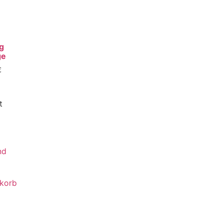
g
ge
€
t
nd
korb