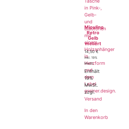
Mioulino
Retro
Gelb
meliert
14,50
€
inkl. 19%
MwSt.
Enthält
19%
MwSt.
zzgl.
Versand
In den
Warenkorb