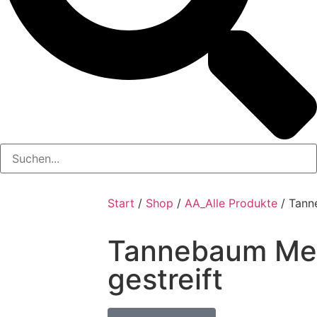
Start
/
Shop
/
AA_Alle Produkte
/ Tanne
Tannebaum Met
gestreift