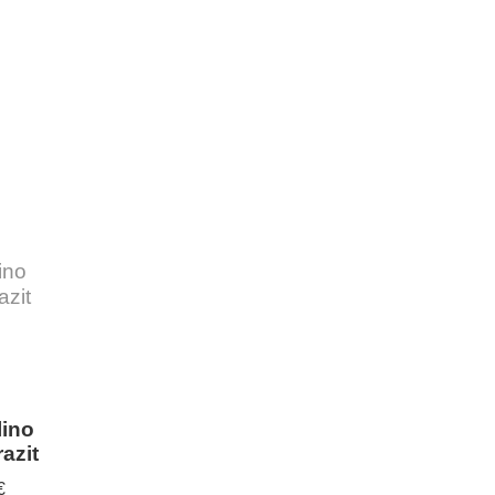
lino
azit
€