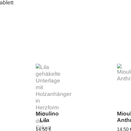
ablett
Mioulino
Miou
Lila
Anthr
14,50
€
14,50