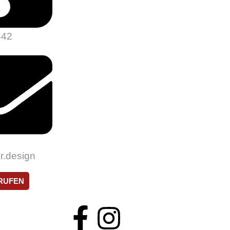
442
r.design
RUFEN