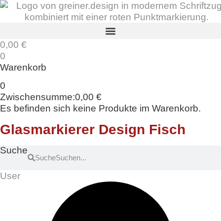
Zum
Inhalt
springen
0,00
€
0
Warenkorb
0
Zwischensumme:
0,00
€
Es befinden sich keine Produkte im Warenkorb.
Glasmarkierer Design Fisch
Suche
Suche
User