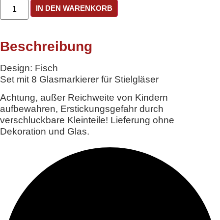
Glasmarkierer
IN DEN WARENKORB
Design
Fisch
Menge
Beschreibung
Design: Fisch
Set mit 8 Glasmarkierer für Stielgläser
Achtung, außer Reichweite von Kindern
aufbewahren, Erstickungsgefahr durch
verschluckbare Kleinteile! Lieferung ohne
Dekoration und Glas.